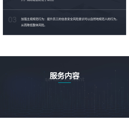
03
加强主观规范行为：提升员工的信息安全风险意识可以自然地规范人的行为，
从而降低整体风险。
服务内容
service content