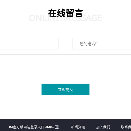
在线留言
ONLINE MESSAGE
立即提交
IM官方版网站登录入口-IM(中国),
新闻资讯
加入我们
联系