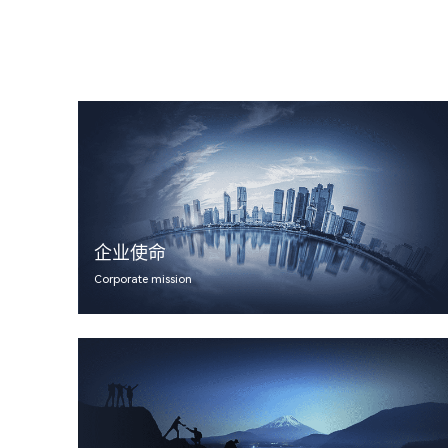
企业使命
Corporate mission