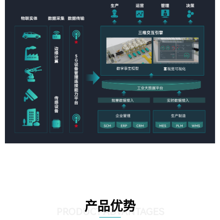
产品优势
PRODUCT ADVANTAGES