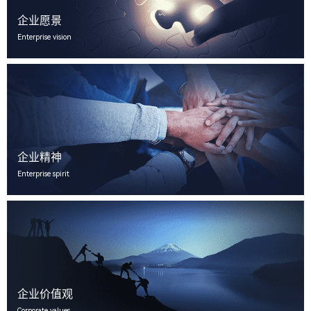
企业愿景
Enterprise vision
企业精神
Enterprise spirit
企业价值观
Corporate values