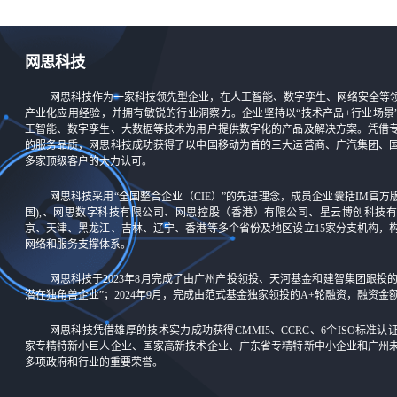
网思科技
网思科技作为一家科技领先型企业，在人工智能、数字孪生、网络安全等
产业化应用经验，并拥有敏锐的行业洞察力。企业坚持以“技术产品+行业场景
工智能、数字孪生、大数据等技术为用户提供数字化的产品及解决方案。凭借
的服务品质，网思科技成功获得了以中国移动为首的三大运营商、广汽集团、
多家顶级客户的大力认可。
网思科技采用“全国整合企业（CIE）”的先进理念，成员企业囊括IM官方版
国),、网思数字科技有限公司、网思控股（香港）有限公司、星云博创科技
京、天津、黑龙江、吉林、辽宁、香港等多个省份及地区设立15家分支机构，
网络和服务支撑体系。
网思科技于2023年8月完成了由广州产投领投、天河基金和建智集团跟投
潜在独角兽企业”；2024年9月，完成由范式基金独家领投的A+轮融资，融资
网思科技凭借雄厚的技术实力成功获得CMMI5、CCRC、6个ISO标准
家专精特新小巨人企业、国家高新技术企业、广东省专精特新中小企业和广州
多项政府和行业的重要荣誉。