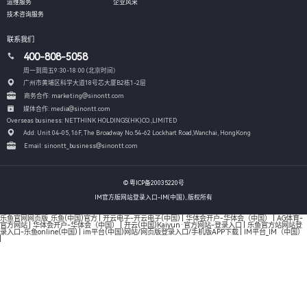
运维服务
企业风采
技术咨询服务
联系我们
400-808-5058
周一到周五9:30-18:00 (北京时间）
广州市黄埔区科学大道18号芯大厦B2栋1-2层
商务合作: marketing@sinontt.com
媒体合作: media@sinontt.com
Overseas business: NETTHINK HOLDINGS(HK)CO.,LIMITED
Add: Unit 04-05, 16F, The Broadway No.54-62 Lockhart Road,
Wanchai, HongKong
Email: sinontt_business@sinontt.com
© 粤ICP备20035220号
IM官方版网站登录入口-IM(中国), 版权所有
乐鱼官网网页版_乐鱼(中国)官方
|
开云电子-开云电子(中国)
|
华体会开户-华体会（中国）
|
AG体育-
官方网站
|
华体会开户-华体会（中国）
|
开云(中国)Kaiyun·官方网站-登录入口
|
乐鱼官方站网站登
录入口-乐鱼online(中国)
|
im平台(中国)网站/网页版登录入口/手机版APP下载
|
IM平台_IM（中国）
|