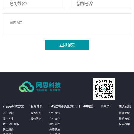
立即提交
产品与解决方案
服务体系
IM官方版网站登录入口-IM(中国),
新闻资讯
加入我们
人工智能
服务级别
企业简介
招聘岗位
数字孪生
服务网络
企业文化
联系方式
数字化转型解
服务网络
留言表单
安全服务
荣誉资质